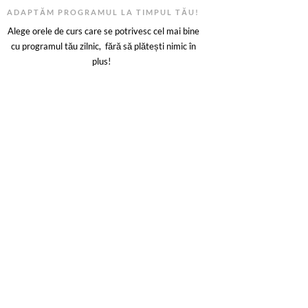
ADAPTĂM PROGRAMUL LA TIMPUL TĂU!
Alege orele de curs care se potrivesc cel mai bine
cu programul tău zilnic, fără să plătești nimic în
plus!
Instructori profesioniști și
experimentați
ALEGE O PREGĂTIRE DE CALITATE!
structorii noștri profesioniști, cu experiență vastă, oferă
gătire de cea mai înaltă calitate. Te ajutăm să îți dezvolți
ilitățile corect, sigur și eficient, pentru a deveni un șofer
încrezător.