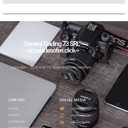
General Trading 73 SRL
~scoaladesoferi.click~
Copyright – 2025 © GT73. Toate drepturile rezervate.
LINK-URI
SOCIAL MEDIA
ACASA
@Mariela61920754
SERVICII
marimaria3696
DESPRE NOI
Mariela Mariela