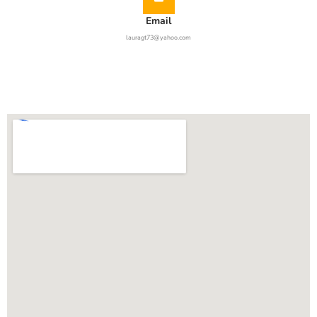
Email
lauragt73@yahoo.com