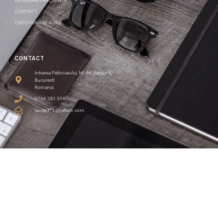
INTREBARI FRECVENTE
CONTACT
CHESTIONARE AUTO
CONTACT
Intrarea Patinoarului, Nr. 46, Sector 3
Bucuresti
Romania
0766 281 956
lauragt73@yahoo.com